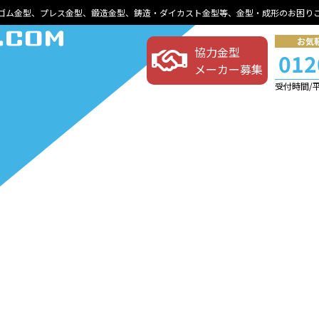
ゴム金型、プレス金型、鍛造金型、鋳造・ダイカスト金型等、金型・成形のお困り
お気
協力金型
012
メーカー募集
受付時間/平日