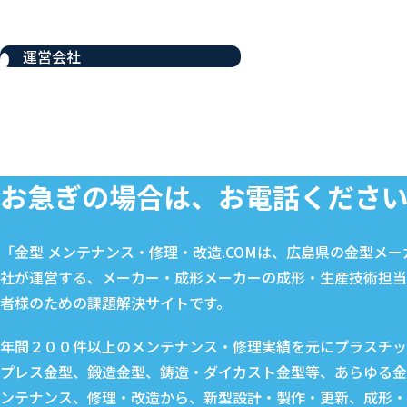
運営会社
お急ぎの場合は、お電話くださ
「金型 メンテナンス・修理・改造.COMは、広島県の金型メ
社が運営する、メーカー・成形メーカーの成形・生産技術担当
者様のための課題解決サイトです。
年間２００件以上のメンテナンス・修理実績を元にプラスチッ
プレス金型、鍛造金型、鋳造・ダイカスト金型等、あらゆる金
ンテナンス、修理・改造から、新型設計・製作・更新、成形・