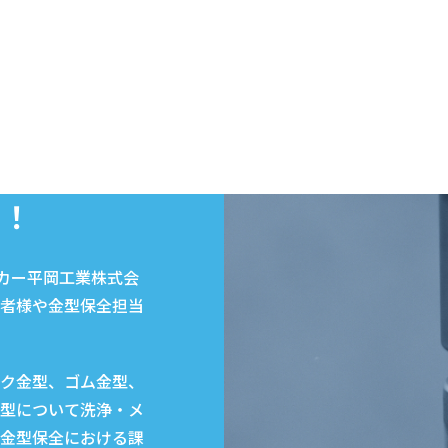
い！
ーカー平岡工業株式会
者様や金型保全担当
ク金型、ゴム金型、
型について洗浄・メ
金型保全における課