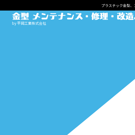
プラスチック金型、
by 平岡工業株式会社
HOME
サービスメニュー
ゴム金型
清掃・メンテナンス
プレス金型
メンテナンス・修理
鋳造・ダイカスト金型
メンテナンス・修理
プラスチック射出成形金型
メンテナンス・修理
メンテナンス・修理・改造事例
成形担当・生産技術の方へ
金型保全担当の方へ
設計・製作事例
よくある質問