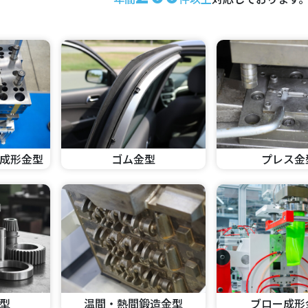
成形金型
ゴム金型
プレス金
型
温間・熱間鍛造金型
ブロー成形