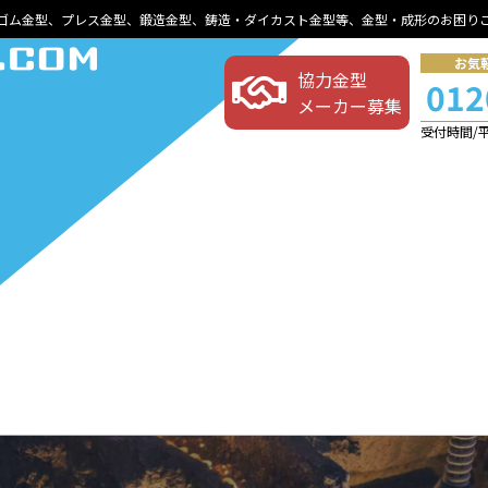
ゴム金型、プレス金型、鍛造金型、鋳造・ダイカスト金型等、金型・成形のお困り
お気
協力金型
012
メーカー募集
受付時間/平日