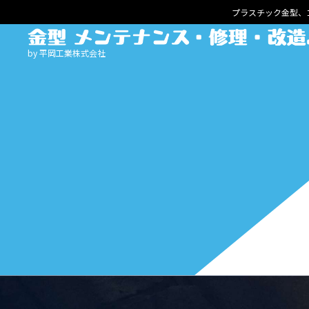
プラスチック金型、
by 平岡工業株式会社
HOME
サービスメニュー
ゴム金型
清掃・メンテナンス
プレス金型
メンテナンス・修理
鋳造・ダイカスト金型
メンテナンス・修理
プラスチック射出成形金型
メンテナンス・修理
メンテナンス・修理・改造事例
成形担当・生産技術の方へ
金型保全担当の方へ
設計・製作事例
よくある質問