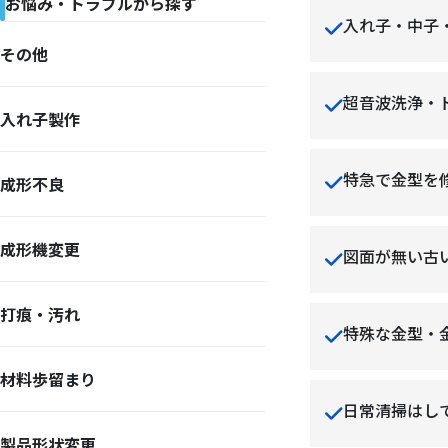
お悩み・トラブルから探す
入れ子・中子
その他
超音波洗浄・
入れ子製作
特急で金型を
成形不良
成形機変更
図面が無い古
打痕・汚れ
特殊な金型・
材料歩留まり
日常清掃はし
製品形状変更