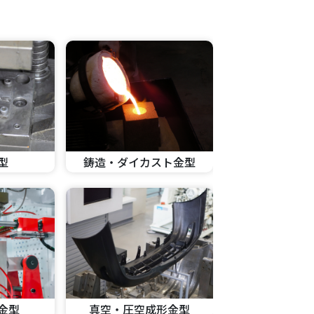
鋳造・ダイカスト金型
型
金型
真空・圧空成形金型