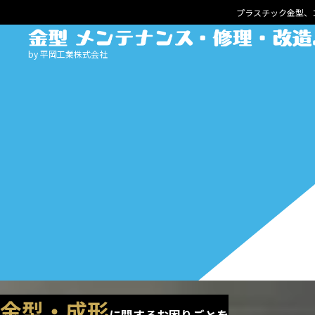
プラスチック金型、
by 平岡工業株式会社
HOME
サービスメニュー
ゴム金型
清掃・メンテナンス
プレス金型
メンテナンス・修理
鋳造・ダイカスト金型
メンテナンス・修理
プラスチック射出成形金型
メンテナンス・修理
メンテナンス・修理・改造事例
成形担当・生産技術の方へ
金型保全担当の方へ
設計・製作事例
よくある質問
金型・成形
に関するお困りごとを