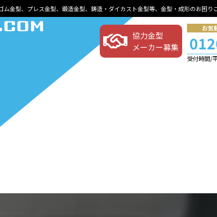
ゴム金型、プレス金型、鍛造金型、鋳造・ダイカスト金型等、金型・成形のお困り
お気
協力金型
012
メーカー募集
受付時間/平日