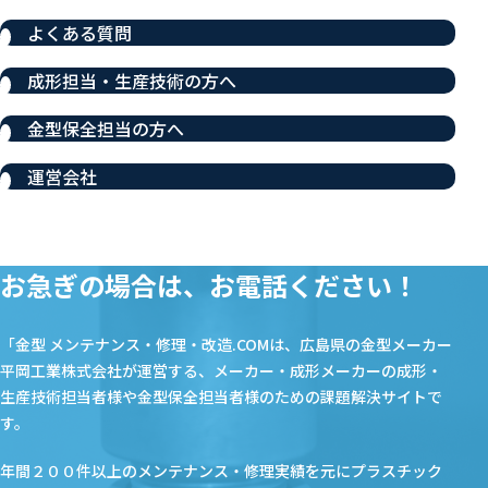
よくある質問
成形担当・生産技術の方へ
金型保全担当の方へ
運営会社
お急ぎの場合は、お電話ください！
「金型 メンテナンス・修理・改造.COMは、広島県の金型メーカー
平岡工業株式会社が運営する、メーカー・成形メーカーの成形・
生産技術担当者様や金型保全担当者様のための課題解決サイトで
す。
年間２００件以上のメンテナンス・修理実績を元にプラスチック