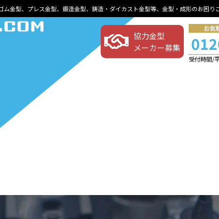
ゴム金型、プレス金型、鍛造金型、鋳造・ダイカスト金型等、金型・成形のお困り
お気
協力金型
012
メーカー募集
受付時間/平日