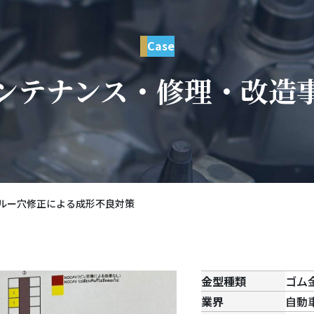
Case
ンテナンス・修理・改造
ルー穴修正による成形不良対策
金型種類
ゴム
業界
自動