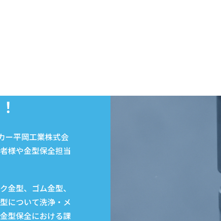
い！
ーカー平岡工業株式会
者様や金型保全担当
ク金型、ゴム金型、
型について洗浄・メ
金型保全における課