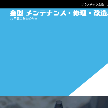
プラスチック金型、
by 平岡工業株式会社
HOME
サービスメニュー
ゴム金型
清掃・メンテナンス
プレス金型
メンテナンス・修理
鋳造・ダイカスト金型
メンテナンス・修理
プラスチック射出成形金型
メンテナンス・修理
メンテナンス・修理・改造事例
成形担当・生産技術の方へ
金型保全担当の方へ
設計・製作事例
よくある質問