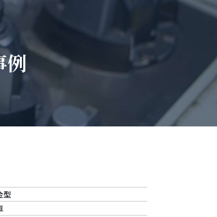
事例
金型
車