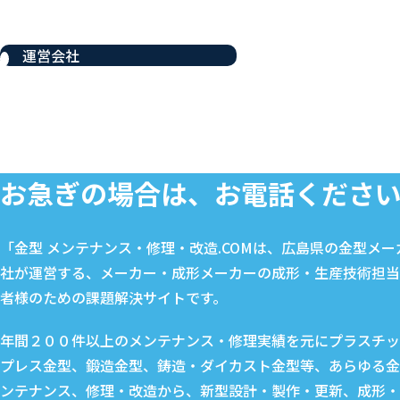
運営会社
お急ぎの場合は、お電話くださ
「金型 メンテナンス・修理・改造.COMは、広島県の金型メ
社が運営する、メーカー・成形メーカーの成形・生産技術担当
者様のための課題解決サイトです。
年間２００件以上のメンテナンス・修理実績を元にプラスチッ
プレス金型、鍛造金型、鋳造・ダイカスト金型等、あらゆる金
ンテナンス、修理・改造から、新型設計・製作・更新、成形・