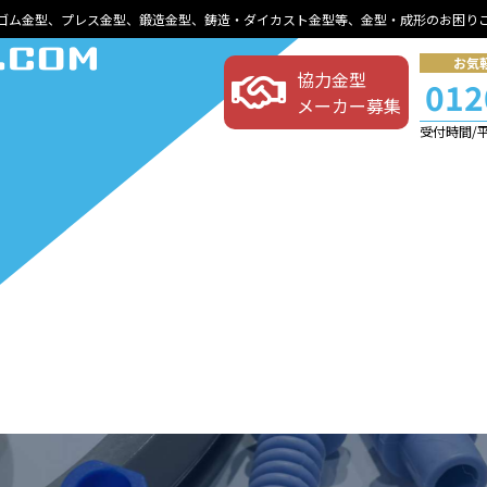
ゴム金型、プレス金型、鍛造金型、鋳造・ダイカスト金型等、金型・成形のお困り
お気
協力金型
012
メーカー募集
受付時間/平日