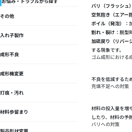
お悩み・トラブルから探す
バリ（フラッシュ
空気抱き（エアー
その他
ボイル（発泡）
：
割れ・裂け
：脱型
入れ子製作
加硫戻り（リバー
する現象です。
成形不良
ゴム成形における
成形機変更
不良を低減するた
充填不足への対策
打痕・汚れ
材料の投入量を増
材料歩留まり
したり、材料の予
バリへの対策
製品形状変更