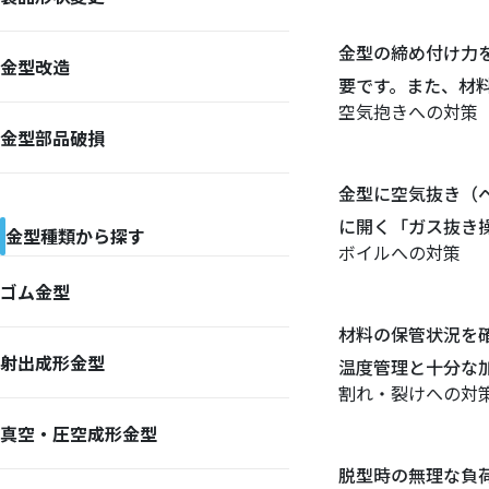
金型の締め付け力
金型改造
要です。また、材
空気抱きへの対策
金型部品破損
金型に空気抜き（
に開く「ガス抜き
金型種類から探す
ボイルへの対策
ゴム金型
材料の保管状況を
射出成形金型
温度管理と十分な
割れ・裂けへの対
真空・圧空成形金型
脱型時の無理な負