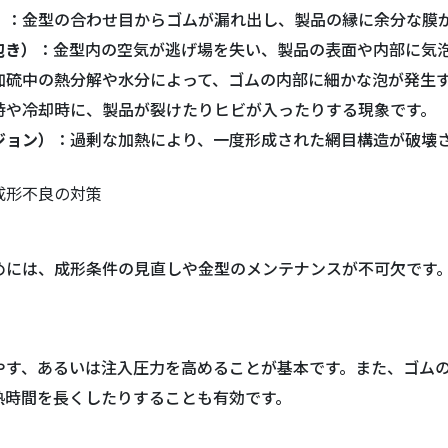
）
：金型の合わせ目からゴムが漏れ出し、製品の縁に余分な膜
抱き）
：金型内の空気が逃げ場を失い、製品の表面や内部に気
加硫中の熱分解や水分によって、ゴムの内部に細かな泡が発生
時や冷却時に、製品が裂けたりヒビが入ったりする現象です。
ジョン）
：過剰な加熱により、一度形成された網目構造が破壊
成形不良の対策
めには、成形条件の見直しや金型のメンテナンスが不可欠です
やす、あるいは注入圧力を高めることが基本です。また、ゴム
熱時間を長くしたりすることも有効です。