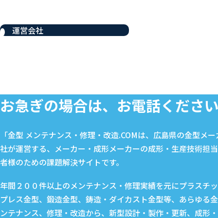
運営会社
お急ぎの場合は、お電話くださ
「金型 メンテナンス・修理・改造.COMは、広島県の金型メ
社が運営する、メーカー・成形メーカーの成形・生産技術担当
者様のための課題解決サイトです。
年間２００件以上のメンテナンス・修理実績を元にプラスチッ
プレス金型、鍛造金型、鋳造・ダイカスト金型等、あらゆる金
ンテナンス、修理・改造から、新型設計・製作・更新、成形・