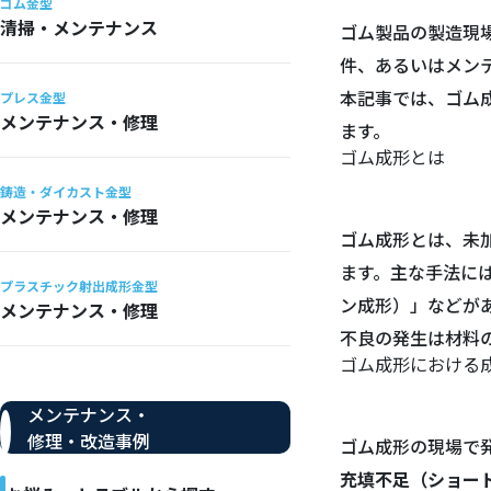
ゴム金型
ゴム成形とは
清掃・メンテナンス
ゴム製品の製造現
ゴム成形における
ゴム成形における
件、あるいはメン
充填不足への対策
本記事では、ゴム
プレス金型
バリへの対策
メンテナンス・修理
ます。
空気抱きへの対策
ゴム成形とは
ボイルへの対策
鋳造・ダイカスト金型
割れ・裂けへの対
メンテナンス・修理
ゴム金型のメンテ
ゴム成形とは、未
ます。主な手法に
プラスチック射出成形金型
ン成形）」などが
メンテナンス・修理
不良の発生は材料
ゴム成形における
メンテナンス・
修理・改造事例
ゴム成形の現場で
充填不足（ショー