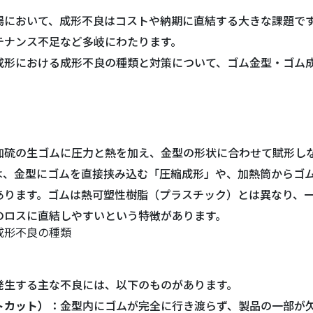
場において、成形不良はコストや納期に直結する大きな課題で
成形不良の種類
成形不良の対策
テナンス不足など多岐にわたります。
成形における成形不良の種類と対策について、ゴム金型・ゴム
策
ナンス・修理なら、弊社にお任せください
加硫の生ゴムに圧力と熱を加え、金型の形状に合わせて賦形し
は、金型にゴムを直接挟み込む「圧縮成形」や、加熱筒からゴ
あります。ゴムは熱可塑性樹脂（プラスチック）とは異なり、
のロスに直結しやすいという特徴があります。
成形不良の種類
発生する主な不良には、以下のものがあります。
トカット）
：金型内にゴムが完全に行き渡らず、製品の一部が