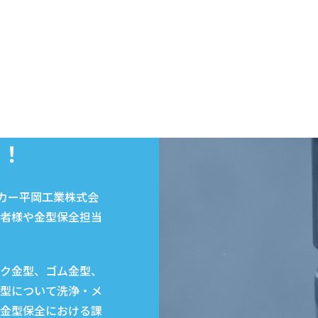
い！
ーカー平岡工業株式会
者様や金型保全担当
ク金型、ゴム金型、
型について洗浄・メ
金型保全における課