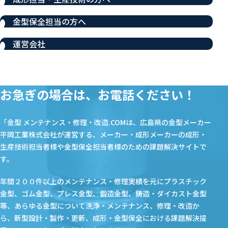
金型保全担当の方へ
運営会社
お急ぎの場合は、お電話ください！
「金型 メンテナンス・修理・改造.COMは、広島県の金型メーカー
平岡工業株式会社が運営する、メーカー・成形メーカーの成形・
生産技術担当者様や金型保全担当者様のための課題解決サイトで
す。
年間２００件以上のメンテナンス・修理実績を元にプラスチック
金型、ゴム金型、プレス金型、鍛造金型、鋳造・ダイカスト金型
等、あらゆる金型について洗浄・メンテナンス、修理・改造か
ら、新型設計・製作・更新、成形・金型保全における課題解決提