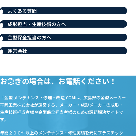
よくある質問
成形担当・生産技術の方へ
金型保全担当の方へ
運営会社
お急ぎの場合は、お電話ください！
「金型 メンテナンス・修理・改造.COMは、広島県の金型メーカー
平岡工業株式会社が運営する、メーカー・成形メーカーの成形・
生産技術担当者様や金型保全担当者様のための課題解決サイトで
す。
年間２００件以上のメンテナンス・修理実績を元にプラスチック