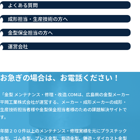
よくある質問
成形担当・生産技術の方へ
金型保全担当の方へ
運営会社
お急ぎの場合は、お電話ください！
「金型 メンテナンス・修理・改造.COMは、広島県の金型メーカー
平岡工業株式会社が運営する、メーカー・成形メーカーの成形・
生産技術担当者様や金型保全担当者様のための課題解決サイトで
す。
年間２００件以上のメンテナンス・修理実績を元にプラスチック
金型、ゴム金型、プレス金型、鍛造金型、鋳造・ダイカスト金型